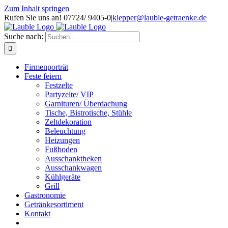
Zum Inhalt springen
Rufen Sie uns an! 07724/ 9405-0
|
klepper@lauble-getraenke.de
Suche nach:
Firmenporträt
Feste feiern
Festzelte
Partyzelte/ VIP
Garnituren/ Überdachung
Tische, Bistrotische, Stühle
Zeltdekoration
Beleuchtung
Heizungen
Fußboden
Ausschanktheken
Ausschankwagen
Kühlgeräte
Grill
Gastronomie
Getränkesortiment
Kontakt