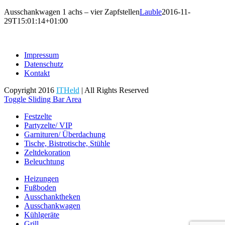
Ausschankwagen 1 achs – vier Zapfstellen
Lauble
2016-11-
29T15:01:14+01:00
Impressum
Datenschutz
Kontakt
Copyright 2016
ITHeld
| All Rights Reserved
Toggle Sliding Bar Area
Festzelte
Partyzelte/ VIP
Garnituren/ Überdachung
Tische, Bistrotische, Stühle
Zeltdekoration
Beleuchtung
Heizungen
Fußboden
Ausschanktheken
Ausschankwagen
Kühlgeräte
Grill