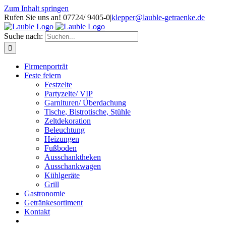
Zum Inhalt springen
Rufen Sie uns an! 07724/ 9405-0
|
klepper@lauble-getraenke.de
Suche nach:
Firmenporträt
Feste feiern
Festzelte
Partyzelte/ VIP
Garnituren/ Überdachung
Tische, Bistrotische, Stühle
Zeltdekoration
Beleuchtung
Heizungen
Fußboden
Ausschanktheken
Ausschankwagen
Kühlgeräte
Grill
Gastronomie
Getränkesortiment
Kontakt