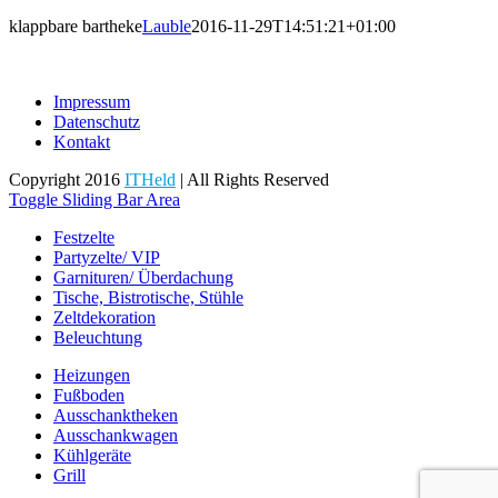
klappbare bartheke
Lauble
2016-11-29T14:51:21+01:00
Impressum
Datenschutz
Kontakt
Copyright 2016
ITHeld
| All Rights Reserved
Toggle Sliding Bar Area
Festzelte
Partyzelte/ VIP
Garnituren/ Überdachung
Tische, Bistrotische, Stühle
Zeltdekoration
Beleuchtung
Heizungen
Fußboden
Ausschanktheken
Ausschankwagen
Kühlgeräte
Grill