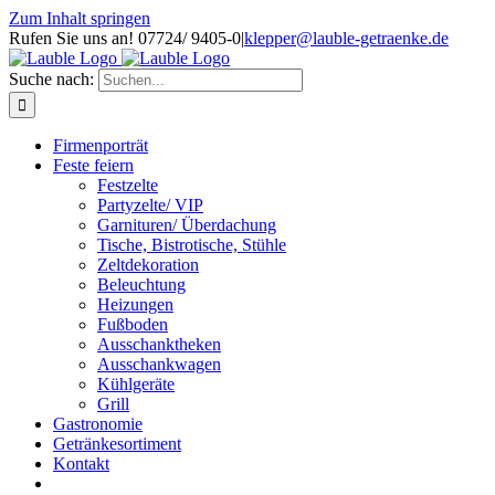
Zum Inhalt springen
Rufen Sie uns an! 07724/ 9405-0
|
klepper@lauble-getraenke.de
Suche nach:
Firmenporträt
Feste feiern
Festzelte
Partyzelte/ VIP
Garnituren/ Überdachung
Tische, Bistrotische, Stühle
Zeltdekoration
Beleuchtung
Heizungen
Fußboden
Ausschanktheken
Ausschankwagen
Kühlgeräte
Grill
Gastronomie
Getränkesortiment
Kontakt