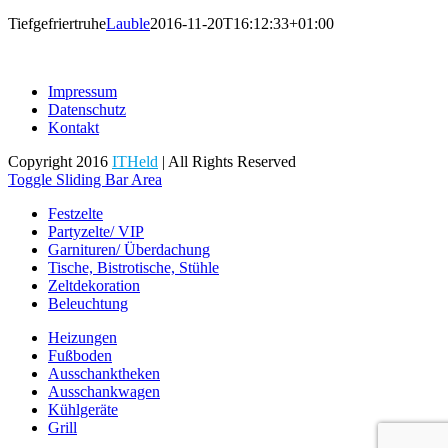
Tiefgefriertruhe
Lauble
2016-11-20T16:12:33+01:00
Impressum
Datenschutz
Kontakt
Copyright 2016
ITHeld
| All Rights Reserved
Toggle Sliding Bar Area
Festzelte
Partyzelte/ VIP
Garnituren/ Überdachung
Tische, Bistrotische, Stühle
Zeltdekoration
Beleuchtung
Heizungen
Fußboden
Ausschanktheken
Ausschankwagen
Kühlgeräte
Grill