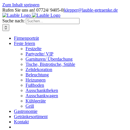
Zum Inhalt springen
Rufen Sie uns an! 07724/ 9405-0
|
klepper@lauble-getraenke.de
Suche nach:
Firmenporträt
Feste feiern
Festzelte
Partyzelte/ VIP
Garnituren/ Überdachung
Tische, Bistrotische, Stühle
Zeltdekoration
Beleuchtung
Heizungen
Fußboden
Ausschanktheken
Ausschankwagen
Kühlgeräte
Grill
Gastronomie
Getränkesortiment
Kontakt